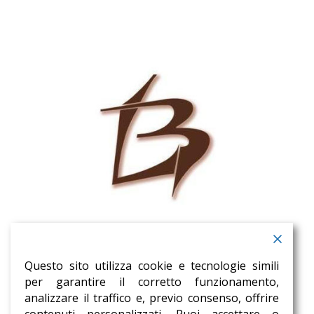
Decorazioni Boccaccio Luca
Via Della Liberazione, 5
Questo sito utilizza cookie e tecnologie simili
10080 Lusigliè Torino
per garantire il corretto funzionamento,
P.IVA –
10671430014
analizzare il traffico e, previo consenso, offrire
Tel.
+39 3494385625